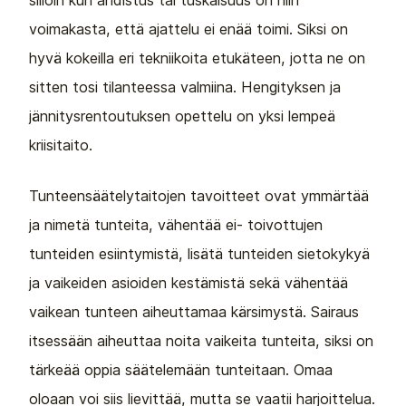
silloin kun ahdistus tai tuskaisuus on niin
voimakasta, että ajattelu ei enää toimi. Siksi on
hyvä kokeilla eri tekniikoita etukäteen, jotta ne on
sitten tosi tilanteessa valmiina. Hengityksen ja
jännitysrentoutuksen opettelu on yksi lempeä
kriisitaito.
Tunteensäätelytaitojen tavoitteet ovat ymmärtää
ja nimetä tunteita, vähentää ei- toivottujen
tunteiden esiintymistä, lisätä tunteiden sietokykyä
ja vaikeiden asioiden kestämistä sekä vähentää
vaikean tunteen aiheuttamaa kärsimystä. Sairaus
itsessään aiheuttaa noita vaikeita tunteita, siksi on
tärkeää oppia säätelemään tunteitaan. Omaa
oloaan voi siis lievittää, mutta se vaatii harjoittelua.