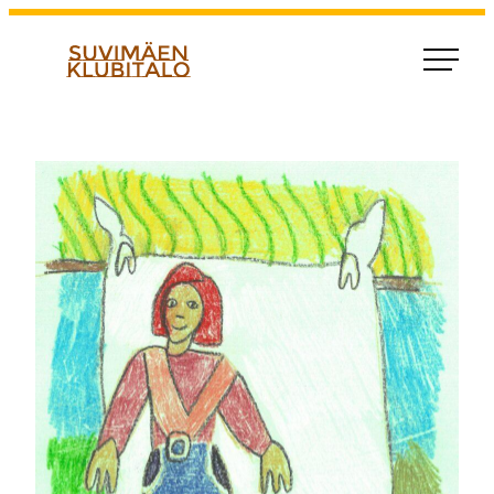
Siirry
suoraan
Suvimaen klubitalo
sisältöön