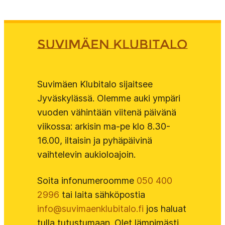
Suvimäen Klubitalo sijaitsee
Jyväskylässä. Olemme auki ympäri
vuoden vähintään viitenä päivänä
viikossa: arkisin ma-pe klo 8.30-
16.00, iltaisin ja pyhäpäivinä
vaihtelevin aukioloajoin.
Soita infonumeroomme
050 400
2996
tai laita sähköpostia
info@suvimaenklubitalo.fi
jos haluat
tulla tutustumaan. Olet lämpimästi