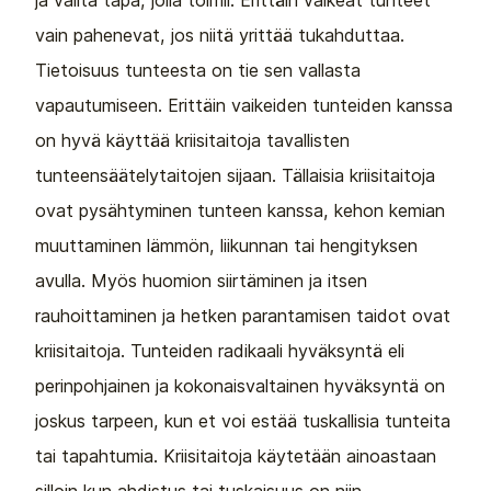
ja valita tapa, jolla toimii. Erittäin vaikeat tunteet
vain pahenevat, jos niitä yrittää tukahduttaa.
Tietoisuus tunteesta on tie sen vallasta
vapautumiseen. Erittäin vaikeiden tunteiden kanssa
on hyvä käyttää kriisitaitoja tavallisten
tunteensäätelytaitojen sijaan. Tällaisia kriisitaitoja
ovat pysähtyminen tunteen kanssa, kehon kemian
muuttaminen lämmön, liikunnan tai hengityksen
avulla. Myös huomion siirtäminen ja itsen
rauhoittaminen ja hetken parantamisen taidot ovat
kriisitaitoja. Tunteiden radikaali hyväksyntä eli
perinpohjainen ja kokonaisvaltainen hyväksyntä on
joskus tarpeen, kun et voi estää tuskallisia tunteita
tai tapahtumia. Kriisitaitoja käytetään ainoastaan