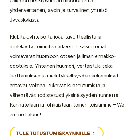
palkatun henkilökunnan muodostama
yhdenvertainen, avoin ja turvallinen yhteisö
Jyväskylässä.
Klubitaloyhteisö tarjoaa tavoitteellista ja
mielekästä toimintaa arkeen, jokaisen omat
voimavarat huomioon ottaen ja ilman ennakko-
odotuksia. Yhteinen huumori, vertaistuki sekä
luottamuksen ja merkityksellisyyden kokemukset
antavat voimaa, tukevat kuntoutumista ja
vähentävät todistetusti yksinäisyyden tunnetta.
Kannatellaan ja rohkaistaan toinen toisiamme – We
are not alone!
TULE TUTUSTUMISKÄYNNILLE