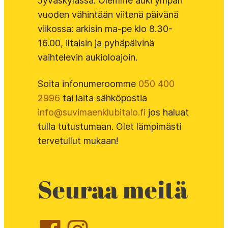
Jyväskylässä. Olemme auki ympäri
vuoden vähintään viitenä päivänä
viikossa: arkisin ma-pe klo 8.30-
16.00, iltaisin ja pyhäpäivinä
vaihtelevin aukioloajoin.
Soita infonumeroomme
050 400
2996
tai laita sähköpostia
info@suvimaenklubitalo.fi
jos haluat
tulla tutustumaan. Olet lämpimästi
tervetullut mukaan!
Seuraa meitä