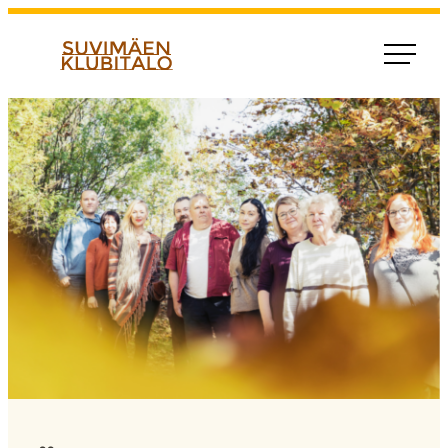
Siirry
suoraan
Suvimaen klubitalo
sisältöön