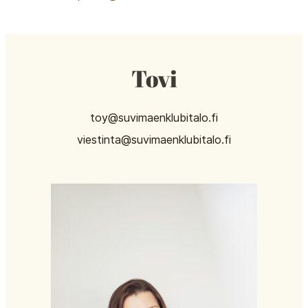
Tovi
toy@suvimaenklubitalo.fi
viestinta@suvimaenklubitalo.fi