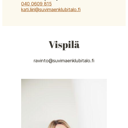
040 0609 815
kati.liiri@suvimaenklubitalo.fi
Vispilä
ravinto@suvimaenklubitalo.fi