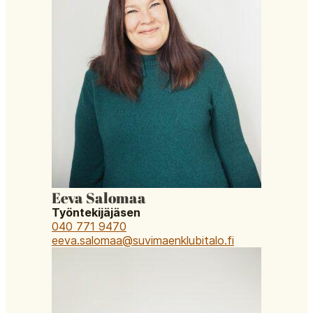
Eeva Salomaa
Työntekijäjäsen
040 771 9470
eeva.salomaa@suvimaenklubitalo.fi