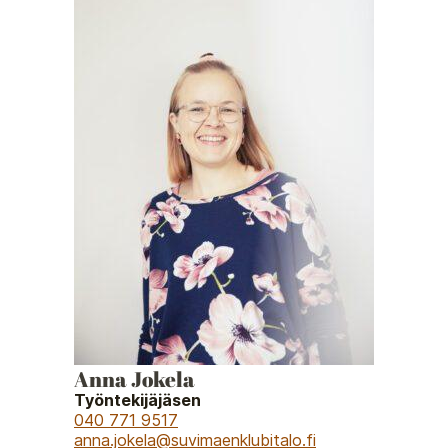
Anna Jokela
Työntekijäjäsen
040 771 9517
anna.jokela@suvimaenklubitalo.fi