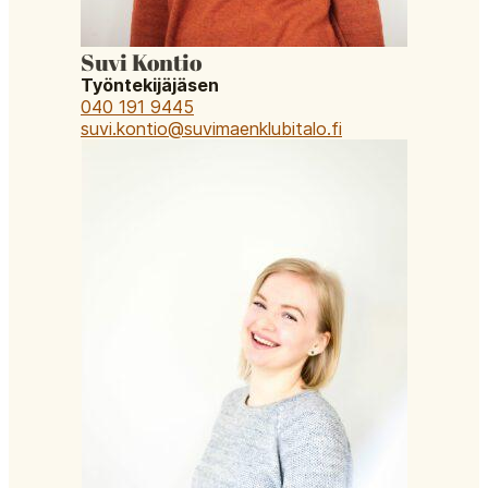
Suvi Kontio
Työntekijäjäsen
040 191 9445
suvi.kontio@suvimaenklubitalo.fi