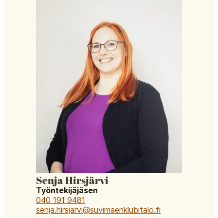
Senja Hirsjärvi
Työntekijäjäsen
040 191 9481
senja.hirsjarvi@suvimaenklubitalo.fi