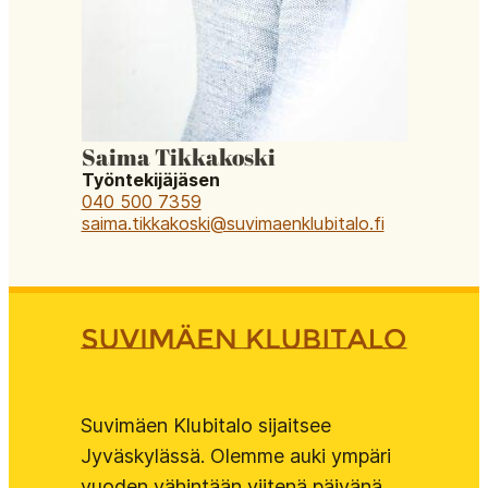
Saima Tikkakoski
Työntekijäjäsen
040 500 7359
saima.tikkakoski@suvimaenklubitalo.fi
Suvimäen Klubitalo sijaitsee
Jyväskylässä. Olemme auki ympäri
vuoden vähintään viitenä päivänä