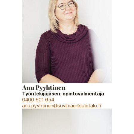
Anu Pyyhtinen
Työntekijäjäsen, opintovalmentaja
0400 601 654
anu.pyyhtinen@suvimaenklubitalo.fi