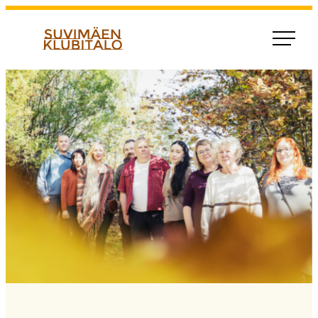
Siirry
suoraan
Suvimaen klubitalo
sisältöön