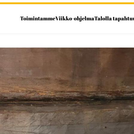
Toimintamme
Viikko-ohjelma
Talolla tapahtu