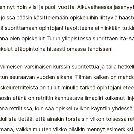
n nyt noin viisi ja puoli vuotta. Alkuvaiheessa jäsenyy
 joissa pääsin käsittelemään opiskeluihin liittyviä haast
ä suorittamaan opintojani tavoitteena ei niinkään tutki
ana olen opiskellut Turun yliopistossa suorittaen Itä-A
skelut etäopintoina hitaasti omassa tahdissani.
viimeisen varsinaisen kurssin suoritettua ja tällä hetkel
lmistun seuraavan vuoden aikana. Tämän kaiken on mahdo
skeluretriiteistä on tullut minulle tärkeä opintojani ete
äosin etänä on retriitin kannustava ilmapiiri kulkenut linjo
nä retriitissä, kun saa opiskeluviikon käyntiin yhdessä
lista tietää, että ainakin torstaisin viikon toisessa ret
mana, vaikka muuten viikko olisikin mennyt esimerkiks