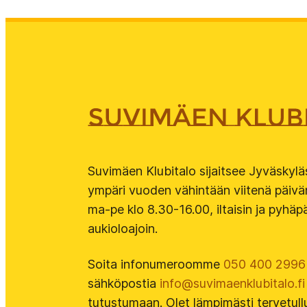
Suvimäen Klubitalo sijaitsee Jyväskyl
ympäri vuoden vähintään viitenä päivän
ma-pe klo 8.30-16.00, iltaisin ja pyhäpä
aukioloajoin.
Soita infonumeroomme
050 400 2996
sähköpostia
info@suvimaenklubitalo.fi
tutustumaan. Olet lämpimästi tervetul