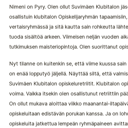
Nimeni on Pyry. Olen ollut Suvimäen Klubitalon jäse
osallistuin klubitalon Opiskelijaryhmän tapaamisiin,
vertaisryhmässä ja sitä kautta sain rohkeutta lähte
tuoda sisältöä arkeen. Viimeisen neljän vuoden aik
tutkimuksen maisteriopintoja. Olen suorittanut opi
Nyt tilanne on kuitenkin se, että viime kuussa sain 
on enää lopputyö jäljellä. Näyttää siltä, että va
Suvimäen Klubitalon opiskeluretriitit. Klubitalon opi
voima. Vaikka itsekin olen osallistunut retriittiin pä
On ollut mukava aloittaa viikko maanantai-iltapäivä
opiskeluitaan edistävän porukan kanssa. Ja on lohdul
opiskeluita jatkettua lempeän ryhmäpaineen avitta