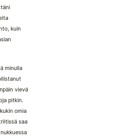
ttäni
eita
nto, kuin
asian
lä minulla
llistanut
enpäin vievä
ja pitkin.
 kukin omia
riitissä saa
i nukkuessa