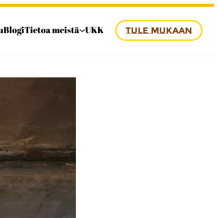
u
Blogi
Tietoa meistä
UKK
TULE MUKAAN