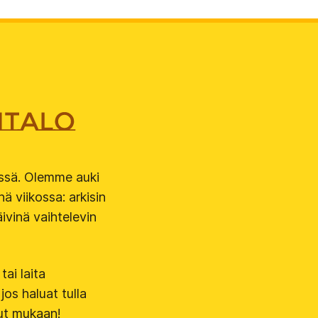
ässä. Olemme auki
ä viikossa: arkisin
ivinä vaihtelevin
tai laita
jos haluat tulla
lut mukaan!